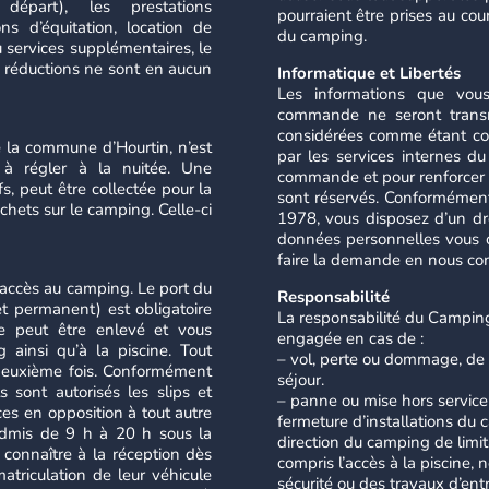
départ), les prestations
pourraient être prises au cou
ns d’équitation, location de
du camping.
ou services supplémentaires, le
 réductions ne sont en aucun
Informatique et Libertés
Les informations que vou
commande ne seront transmi
considérées comme étant conf
e la commune d’Hourtin, n’est
par les services internes d
t à régler à la nuitée. Une
commande et pour renforcer l
s, peut être collectée pour la
sont réservés. Conformément 
chets sur le camping. Celle-ci
1978, vous disposez d’un droi
données personnelles vous c
faire la demande en nous c
 accès au camping. Le port du
Responsabilité
t permanent) est obligatoire
La responsabilité du Camping,
ne peut être enlevé et vous
engagée en cas de :
 ainsi qu’à la piscine. Tout
– vol, perte ou dommage, de 
 deuxième fois. Conformément
séjour.
 sont autorisés les slips et
– panne ou mise hors servic
ces en opposition à tout autre
fermeture d’installations du 
 admis de 9 h à 20 h sous la
direction du camping de limita
e connaître à la réception dès
compris l’accès à la piscine,
atriculation de leur véhicule
sécurité ou des travaux d’ent