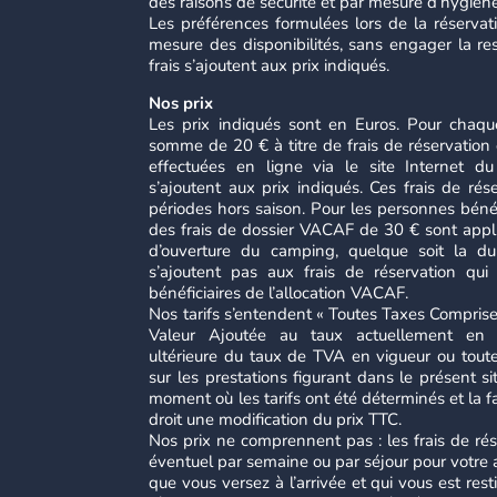
des raisons de sécurité et par mesure d’hygiène
Les préférences formulées lors de la réservati
mesure des disponibilités, sans engager la re
frais s’ajoutent aux prix indiqués.
Nos prix
Les prix indiqués sont en Euros. Pour chaque 
somme de 20 € à titre de frais de réservation 
effectuées en ligne via le site Internet du
s’ajoutent aux prix indiqués. Ces frais de rés
périodes hors saison. Pour les personnes bénéf
des frais de dossier VACAF de 30 € sont appli
d’ouverture du camping, quelque soit la du
s’ajoutent pas aux frais de réservation qui
bénéficiaires de l’allocation VACAF.
Nos tarifs s’entendent « Toutes Taxes Comprises
Valeur Ajoutée au taux actuellement en v
ultérieure du taux de TVA en vigueur ou toute
sur les prestations figurant dans le présent si
moment où les tarifs ont été déterminés et la fa
droit une modification du prix TTC.
Nos prix ne comprennent pas : les frais de réser
éventuel par semaine ou par séjour pour votre 
que vous versez à l’arrivée et qui vous est rest