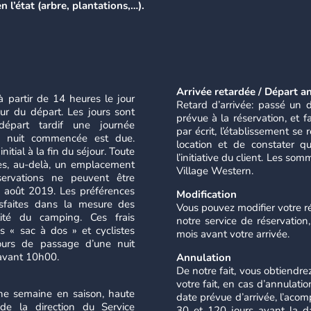
 l’état (arbre, plantations,…).
Arrivée retardée / Départ an
à partir de 14 heures le jour
Retard d’arrivée: passé un 
ur du départ. Les jours sont
prévue à la réservation, et f
part tardif une journée
par écrit, l’établissement se
te nuit commencée est due.
location et de constater qu
itial à la fin du séjour. Toute
l’initiative du client. Les so
nes, au-delà, un emplacement
Village Western.
servations ne peuvent être
 25 août 2019. Les préférences
Modification
isfaites dans la mesure des
Vous pouvez modifier votre ré
ilité du camping. Ces frais
notre service de réservation
ns « sac à dos » et cyclistes
mois avant votre arrivée.
ours de passage d’une nuit
avant 10h00.
Annulation
De notre fait, vous obtiendr
votre fait, en cas d’annulati
une semaine en saison, haute
date prévue d’arrivée, l’acom
 de la direction du Service
30 et 120 jours avant la da