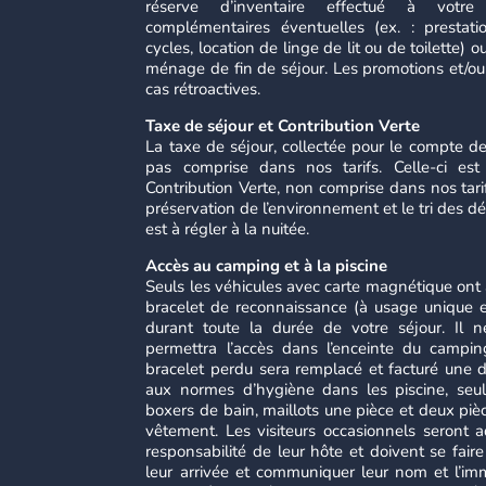
réserve d’inventaire effectué à votre 
complémentaires éventuelles (ex. : prestatio
cycles, location de linge de lit ou de toilette) 
ménage de fin de séjour. Les promotions et/ou
cas rétroactives.
Taxe de séjour et Contribution Verte
La taxe de séjour, collectée pour le compte d
pas comprise dans nos tarifs. Celle-ci es
Contribution Verte, non comprise dans nos tarif
préservation de l’environnement et le tri des dé
est à régler à la nuitée.
Accès au camping et à la piscine
Seuls les véhicules avec carte magnétique ont
bracelet de reconnaissance (à usage unique e
durant toute la durée de votre séjour. Il 
permettra l’accès dans l’enceinte du camping
bracelet perdu sera remplacé et facturé une
aux normes d’hygiène dans les piscine, seuls
boxers de bain, maillots une pièce et deux piè
vêtement. Les visiteurs occasionnels seront
responsabilité de leur hôte et doivent se fair
leur arrivée et communiquer leur nom et l’imm