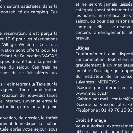
.
et ne seront jamais laissé
on seront satisfaites dans la
catégories sont strictement i
sponsabilité du camping. Ces
les autres, un certificat de 
saison, ou pour des raisons 
camping celle-ci se réserve 
certains aménagements et 
réservation, il est perçu la
prévus.
et 10 € pour les réservations
 Village Western. Ces frais
Litiges
ervation sont offerts pour les
Conformément aux disposi
iciant de l’allocation VACAF,
consommation, tout client 
qués durant toute la période
gratuitement à un médiateu
rée du séjour. Ces frais ne
amiable d’un litige qui l’oppo
 sont de ce fait offerts aux
du médiateur de la consom
suivantes : MEDICYS :
 » et intègrent la Taxe sur la
-Saisine par Internet en r
igueur. Toute modification
www.medicys.fr
 création de nouvelles taxes
-Saisine par mail : contact@m
te internet, survenue entre le
-Saisine par voie postale : 
cturation, entrainera de plein
-Téléphone : 01 49 70 15 93
vation, de dossier, le forfait
Droit à l’image
animal domestique, la caution
Vous autorisez expressémen
ituée après votre séjour (sous
utiliser sous tout support le