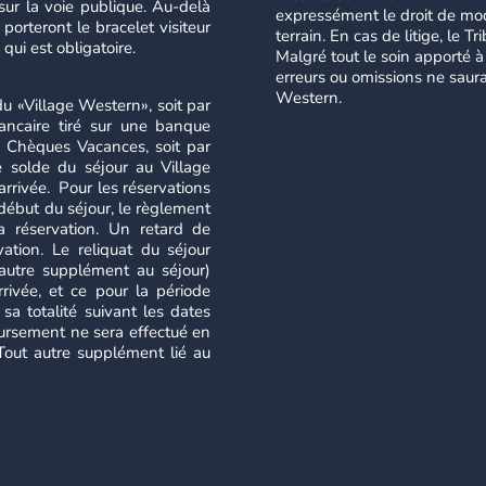
 sur la voie publique. Au-delà
expressément le droit de mod
 porteront le bracelet visiteur
terrain. En cas de litige, le 
qui est obligatoire.
Malgré tout le soin apporté à 
erreurs ou omissions ne saura
Western.
du «Village Western», soit par
ancaire tiré sur une banque
ar Chèques Vacances, soit par
e solde du séjour au Village
arrivée. Pour les réservations
début du séjour, le règlement
a réservation. Un retard de
ation. Le reliquat du séjour
 autre supplément au séjour)
rrivée, et ce pour la période
a totalité suivant les dates
ursement ne sera effectué en
 Tout autre supplément lié au