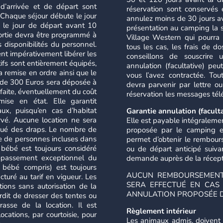
d’arrivée et de départ sont
réservation sont conservés e
Chaque séjour débute le jour
annulez moins de 30 jours av
e le jour de départ avant 10
présentation au camping la 
 sortie devra être programmé à
Village Western qui pourra 
s disponibilités du personnel.
tous les cas, les frais de 
ent impérativement libérer les
conseillons de souscrire 
ifs sont entièrement équipés,
annulation (facultative) peu
a remise en ordre ainsi que le
vous l’avez contractée. Tou
 de 300 Euros sera déposée à
devra parvenir par lettre o
n faite, éventuellement du coût
réservation les messages tél
ise en état. Elle garantit
ux, puisqu’en cas d’habitat
Garantie annulation (faculta
rvé. Aucune location ne sera
Elle est payable intégralemen
loué des draps. Le nombre de
proposée par le camping est
 de personnes incluses dans
permet d’obtenir le rembour
 bébé est toujours considéré
ou de départ anticipé suiva
passement exceptionnel du
demande auprès de la réceptio
 bébé compris) est toujours
AUCUN REMBOURSEMENT
cturé au tarif en vigueur. Les
SERA EFFECTUÉ EN CAS
ions sans autorisation de la
ANNULATION PROPOSÉE D
rdit de dresser des tentes ou
rasse de la location. Il est
Règlement intérieur
ocations, par courtoisie, pour
Les animaux admis, doivent 